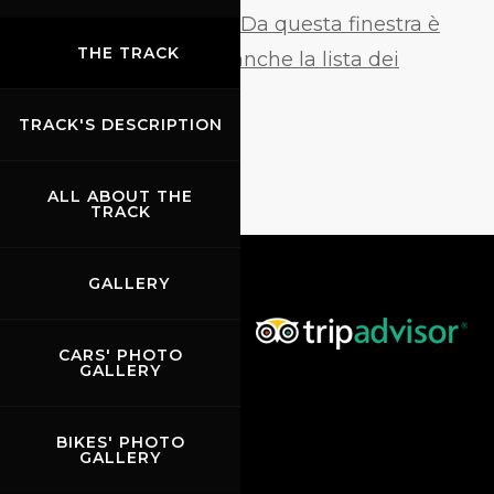
a sinistra sulla pagina. Da questa finestra è
THE TRACK
possibile visualizzare anche la lista dei
cookies utilizzati
TRACK'S DESCRIPTION
ALL ABOUT THE
TRACK
GALLERY
CARS' PHOTO
GALLERY
BIKES' PHOTO
GALLERY