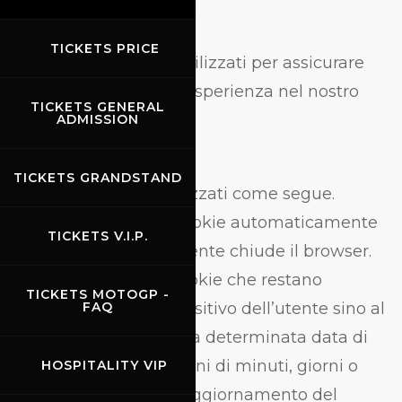
A cosa servono
TICKETS PRICE
I cookie sono da noi utilizzati per assicurare
all’utente la migliore esperienza nel nostro
TICKETS GENERAL
sito.
ADMISSION
Tipologie di cookie
TICKETS GRANDSTAND
I cookie sono categorizzati come segue.
Cookie di sessione.
Cookie automaticamente
TICKETS V.I.P.
cancellati quando l’utente chiude il browser.
Cookie persistenti.
Cookie che restano
TICKETS MOTOGP -
memorizzati nel dispositivo dell’utente sino al
FAQ
raggiungimento di una determinata data di
terminazione (in termini di minuti, giorni o
HOSPITALITY VIP
anni dalla creazione/aggiornamento del