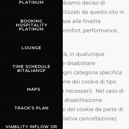
gestione dei cookie, abbiamo deciso di
PLATINUM
organizzare i cookie utilizzati da questo sito in
quattro categorie, in base alle finalità
BOOKING
HOSPITALITY
PLATINUM
perseguite: essential, comfort, performance,
advertising.
LOUNGE
L’utente ha la possibilità, in qualunque
momento, di abilitare e disabilitare
TIME SCHEDULE
#ITALIANGP
direttamente dal sito ogni categoria specifica
di cookie (con l’eccezione dei cookie di tipo
MAPS
essential, strettamente necessari). Nel caso di
cookie di terze parti, la disabilitazione
TRACK'S PLAN
comporta il non utilizzo del cookie da parte di
questo sito (e non la relativa cancellazione).
VIABILITY INFLOW OR