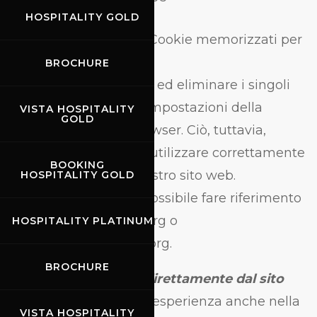
cookie).
HOSPITALITY GOLD
Cookie
di terze parti.
Cookie memorizzati per
conto di soggetti terzi.
BROCHURE
E’ possibile controllare ed eliminare i singoli
cookie utilizzando le impostazioni della
VISTA HOSPITALITY
GOLD
maggior parte dei browser. Ciò, tuttavia,
potrebbe impedire di utilizzare correttamente
BOOKING
alcune funzioni del nostro sito web.
HOSPITALITY GOLD
Per saperne di più è possibile fare riferimento
a www.aboutcookies.org o
HOSPITALITY PLATINUM
www.allaboutcookies.org.
BROCHURE
Gestione dei cookie direttamente dal sito
Per ottimizzare la tua esperienza anche nella
VISTA HOSPITALITY