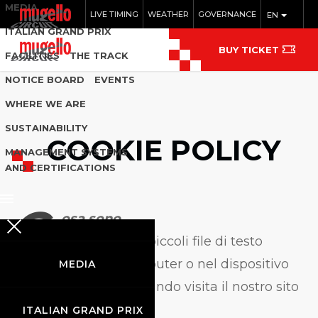
MEDIA
LIVE TIMING
WEATHER
GOVERNANCE
EN
ITALIAN GRAND PRIX
BUY TICKET
FACILITIES
THE TRACK
NOTICE BOARD
EVENTS
WHERE WE ARE
SUSTAINABILITY
COOKIE POLICY
MANAGEMENT SYSTEMS
AND CERTIFICATIONS
C
osa sono
I cookie sono piccoli file di testo
memorizzati nel computer o nel dispositivo
MEDIA
mobile dell’utente quando visita il nostro sito
web.
ITALIAN GRAND PRIX