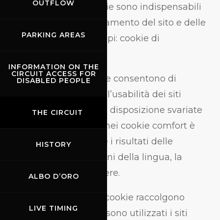
OUTFLOW
Essential
: Questi cookie sono indispensabili
per il regolare funzionamento del sito e delle
PARKING AREAS
relative funzioni. Esempi: cookie di
autenticazione.
INFORMATION ON THE
CIRCUIT ACCESS FOR
Comfort
: Questi cookie consentono di
DISABLED PEOPLE
migliorare il comfort e l’usabilità dei siti
Internet e di mettere a disposizione svariate
THE CIRCUIT
funzioni. Ad esempio, nei cookie comfort è
possibile memorizzare i risultati delle
HISTORY
ricerche, le impostazioni della lingua, la
dimensione del carattere.
ALBO D’ORO
Performance
: Questi cookie raccolgono
LIVE TIMING
informazioni su come sono utilizzati i siti