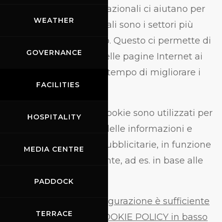
Internet. I cookie prestazionali ci aiutano per
WEATHER
esempio a stabilire quali sono i settori più
popolari del nostro sito. Questo ci permette di
GOVERNANCE
adattare i contenuti delle pagine Internet ai
vostri desideri e al contempo di migliorare i
FACILITIES
servizi Internet offerti.
Advertising
: Questi cookie sono utilizzati per
HOSPITALITY
personalizzare l’invio delle informazioni e
delle comunicazioni pubblicitarie, in funzione
MEDIA CENTRE
degli interessi dell’utente, ad es. in base alle
pagine visitate.
PADDOCK
Per modificare la configurazione è sufficiente
TERRACE
cliccare sul bottone COOKIE POLICY in basso