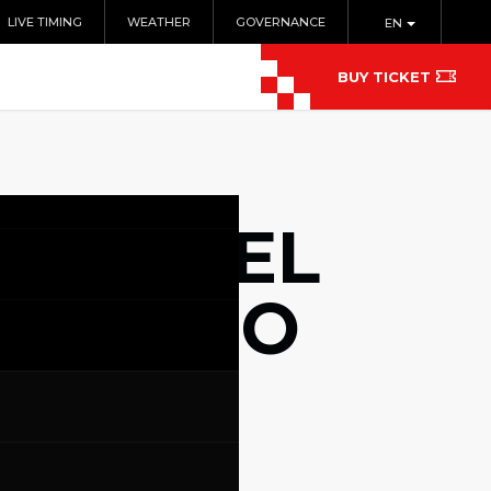
LIVE TIMING
WEATHER
GOVERNANCE
EN
BUY TICKET
OMO DEL
IMPEGNO