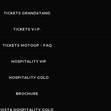
mo del Mugello
è stato premiato dalla
FIM
(Feder
TICKETS GRANDSTAND
onale di Motociclismo) per i suoi continui sforzi ne
lla
sostenibilità
. Un prezioso riconoscimento che 
TICKETS V.I.P.
'impianto di proprietà Ferrari sia
all'avanguardia
.
nto testimonia tutti gli sforzi che il circuito sta
TICKETS MOTOGP - FAQ
ete iniziato undici anni fa con il programma Kiss 
e arrivati adesso. Questa è una testimonianza di 
HOSPITALITY VIP
bilità. Grazie anche per il vostro impegno nella
bio
 d'aiuto per sostenere la natura e il suo ecosistem
HOSPITALITY GOLD
la FIM.
BROCHURE
il premio, il direttore dell'Autodromo
Paolo Poli
, 
so in evidenza il grande lavoro svolto per il ragg
le traguardo: "Ogni anno ci sforziamo per mante
VISTA HOSPITALITY GOLD