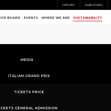
HISTORY
ALBO D’ORO
ICE BOARD
EVENTS
WHERE WE ARE
SUSTAINABILITY
IA L'AUTODR
MEDIA
PER IL SUO 
ITALIAN GRAND PRIX
TENIBILITÀ
TICKETS PRICE
ICKETS GENERAL ADMISSION