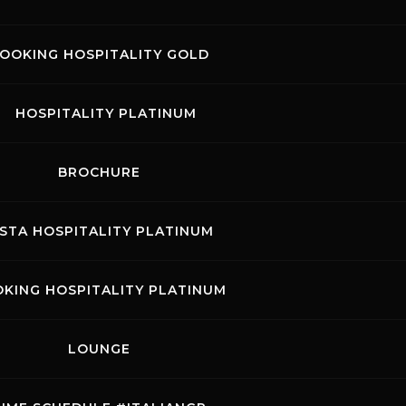
n qualcosa di nuovo. Credo che quello che abbiamo 
sa di importante per lo sport, per la natura, per il
OOKING HOSPITALITY GOLD
 a te Katia e alla federazione che ci avete sostenut
 E siamo solo all'inizio".
HOSPITALITY PLATINUM
BROCHURE
ISTA HOSPITALITY PLATINUM
KING HOSPITALITY PLATINUM
LOUNGE