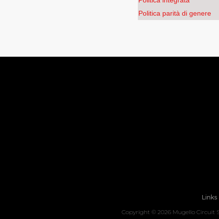
Politica integrata
Politica parità di genere
Links
Copyright ©
2026 Mugello Circuit S