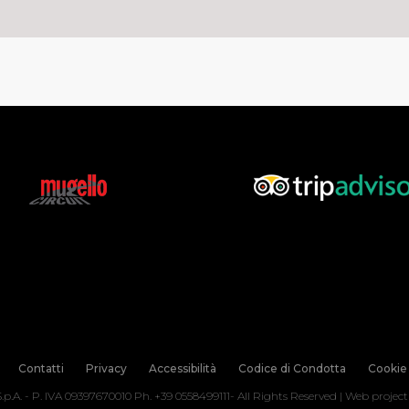
Contatti
Privacy
Accessibilità
Codice di Condotta
Cookie 
.p.A. - P. IVA 09397670010 Ph. +39 0558499111- All Rights Reserved | Web projec