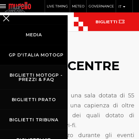
LIVE TIMING
METEO
GOVERNANCE
IT
BIGLIETTI
MEDIA
GP D'ITALIA MOTOGP
MEDIA CENTRE
BIGLIETTI MOTOGP -
PREZZI & FAQ
I
l Media Centre è una sala dotata di 55
BIGLIETTI PRATO
monitor Lcd con una capienza di oltre
350 posti, ognuno dei quali dotato di
BIGLIETTI TRIBUNA
collegamento hdsl e wi-fi.
Al tradizionale utilizzo durante gli eventi