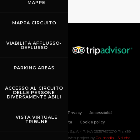
MAPPE
MAPPA CIRCUITO
VIABILITÀ AFFLUSSO-
DEFLUSSO
PARKING AREAS
ACCESSO AL CIRCUITO
DELLE PERSONE
DIVERSAMENTE ABILI
Links
Contatti
Privacy
Accessibilità
VISTA VIRTUALE
TRIBUNE
Codice di Condotta
Cookie policy
Copyright ©
2026 Mugello Circuit S.p.A. - P. IVA 09397670010 Ph. +39
0558499111- All Rights Reserved | Web project by
Polimedia - Siti che