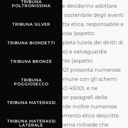
TRIBUNA
soggetti del settore che desiderino adottare
POLTRONISSIMA
un sistema di gestione sostenibile degli eventi
trattati, con una condotta etica, responsabile e
TRIBUNA SILVER
economicamente virtuosa (aspetto
economico), nella completa tutela dei diritti di
TRIBUNA BIONDETTI
ognuno (aspetto sociale) e salvaguardia
dell’ambiente circostante (aspetto
TRIBUNA BRONZE
ambientale). La ISO 20121 presenta numerose
affinità e requisiti in comune con gli schemi
TRIBUNA
POGGIOSECCO
ISO 9001, ISO 14001 e ISO 45001, e ne
condivide la struttura per paragrafi delle
TRIBUNA MATERASSI
recenti revisioni. Riprende inoltre numerose
delle linee di comportamento etico descritte
TRIBUNA MATERASSI
nella ISO 26000. Lo schema richiede che
LATERALE