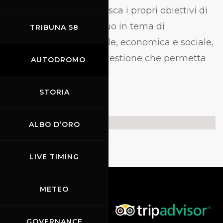
l’organizzazione definisca i propri obiettivi di
miglioramento continuo in tema di
TRIBUNA 58
sostenibilità ambientale, economica e sociale,
e attivi un sistema di gestione che permetta
AUTODROMO
di raggiungerli.
STORIA
Certificato
ALBO D’ORO
LIVE TIMING
METEO
GOVERNANCE