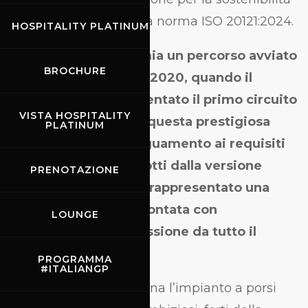
degli eventi secondo la norma ISO 20121:2024.
HOSPITALITY PLATINUM
Un risultato che premia un percorso avviato
BROCHURE
con lungimiranza nel 2020, quando il
Mugello Circuit è diventato il primo circuito
VISTA HOSPITALITY
al mondo a ottenere questa prestigiosa
PLATINUM
certificazione.
L'adeguamento ai requisiti
più stringenti introdotti dalla versione
PRENOTAZIONE
2024 della norma ha rappresentato una
sfida stimolante, affrontata con
LOUNGE
determinazione e passione da tutto il
team.
PROGRAMMA
#ITALIANGP
Questo traguardo sprona l’impianto a porsi