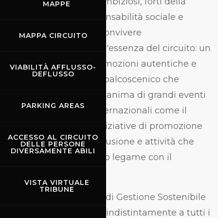
obiettivi sempre più ambiziosi, forti della
MAPPE
convinzione che responsabilità sociale e
ambientale possano convivere
MAPPA CIRCUITO
armoniosamente con l'essenza del circuito: un
luogo dove nascono emozioni autentiche e
VIABILITÀ AFFLUSSO-
DEFLUSSO
relazioni durature, un palcoscenico che
durante tutto l'anno si anima di grandi eventi
PARKING AREAS
sportivi nazionali e internazionali come il
MotoGP, test, prove, iniziative di promozione
ACCESSO AL CIRCUITO
sociale, progetti di inclusione e attività che
DELLE PERSONE
DIVERSAMENTE ABILI
consolidano il profondo legame con il
territorio.
VISTA VIRTUALE
TRIBUNE
La ISO 20121 (Sistema di Gestione Sostenibile
degli Eventi) si rivolge indistintamente a tutti i