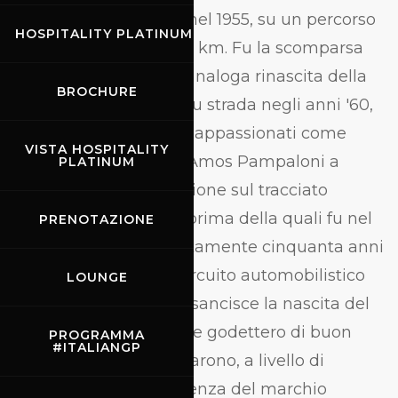
risultata poi effimera, nel 1955, su un percorso
HOSPITALITY PLATINUM
ridotto a poco più di 19 km. Fu la scomparsa
delle Mille Miglia e la analoga rinascita della
BROCHURE
popolarità delle gare su strada negli anni '60,
che convinse dirigenti appassionati come
VISTA HOSPITALITY
Pasquale Borracci ed Amos Pampaloni a
PLATINUM
riproporre la competizione sul tracciato
classico dei 66 km, la prima della quali fu nel
PRENOTAZIONE
1964, il 21 giugno, esattamente cinquanta anni
dopo la disputa del ‘Circuito automobilistico
LOUNGE
toscano’ che , di fatto, sancisce la nascita del
Mugello. Riedizioni che godettero di buon
PROGRAMMA
#ITALIANGP
successo ma che contarono, a livello di
risonanza, la rara presenza del marchio