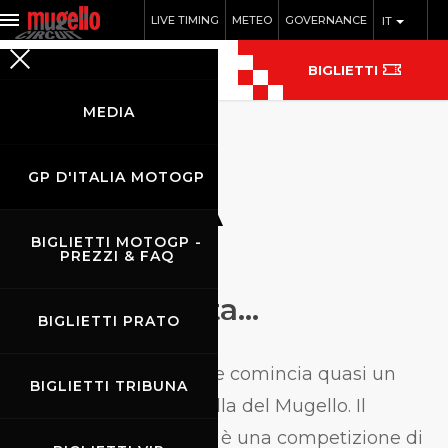
LIVE TIMING
METEO
GOVERNANCE
IT
BIGLIETTI
MEDIA
GP D'ITALIA MOTOGP
STORIA
BIGLIETTI MOTOGP -
PREZZI & FAQ
C’era una volta…
BIGLIETTI PRATO
E’
una storia che comincia quasi un
BIGLIETTI TRIBUNA
secolo fa quella del Mugello. Il
viaggio parte nel
1914
, è una competizione di