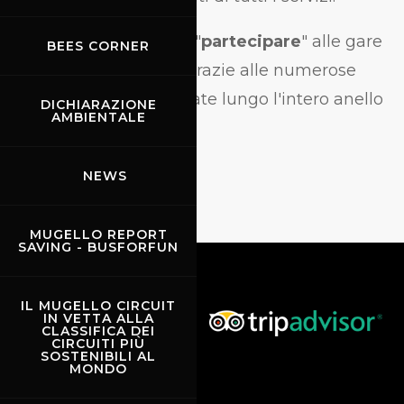
Gli spettatori possono "
partecipare
" alle gare
BEES CORNER
con grande intensità grazie alle numerose
tribune naturali dislocate lungo l'intero anello
DICHIARAZIONE
AMBIENTALE
della pista.
NEWS
MUGELLO REPORT
SAVING - BUSFORFUN
IL MUGELLO CIRCUIT
IN VETTA ALLA
CLASSIFICA DEI
CIRCUITI PIÙ
SOSTENIBILI AL
MONDO