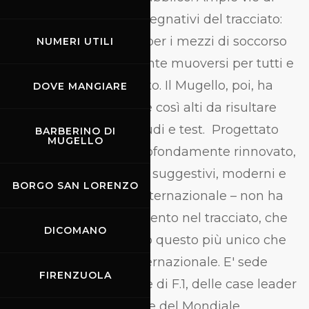
fuga nei punti più impegnativi del tracciato:
una strada di servizio per i mezzi di soccorso
NUMERI UTILI
che possono liberamente muoversi per tutti e
5.245 metri del tracciato. Il Mugello, poi, ha
DOVE MANGIARE
dislivelli così specifici e così alti da risultare
ideale per severi collaudi e test. Progettato
BARBERINO DI
MUGELLO
negli anni '70 e poi profondamente rinnovato,
il circuito - uno dei più suggestivi, moderni e
BORGO SAN LORENZO
sicuri del panorama internazionale – non ha
subito alcun cambiamento nel tracciato, che
DICOMANO
rimane inalterato: fatto questo più unico che
raro nel panorama internazionale. E' sede
FIRENZUOLA
abituale di test e prove di F.1, delle case leader
nel Mondiale MotoGP e del Mondiale