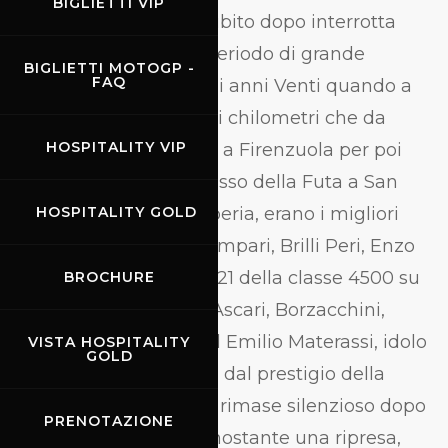
BIGLIETTI VIP
regolarità che viene subito dopo interrotta
dalla guerra. Il primo periodo di grande
BIGLIETTI MOTOGP -
FAQ
notorietà è quello degli anni Venti quando a
sfidarsi sui 66 polverosi chilometri che da
HOSPITALITY VIP
Scarperia salivano fino a Firenzuola per poi
tornare attraverso il passo della Futa a San
Piero, di nuovo a Scarperia, erano i migliori
HOSPITALITY GOLD
conduttori di allora. Campari, Brilli Peri, Enzo
Ferrari (vincitore nel 1921 della classe 4500 su
BROCHURE
Alfa Romeo), Antonio Ascari, Borzacchini,
oltre, naturalmente, ad Emilio Materassi, idolo
VISTA HOSPITALITY
GOLD
locale. Messa in ombra dal prestigio della
Mille Miglia,
il circuito rimase silenzioso dopo
PRENOTAZIONE
l'edizione del 1929, nonostante una ripresa,