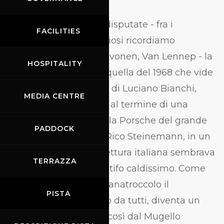
Tra le ultime edizioni disputate - fra i
FACILITIES
partecipanti non vittoriosi ricordiamo
Stommelen, Elford, Toivonen, Van Lennep - la
HOSPITALITY
più entusiasmante di quella del 1968 che vide
prevalere l'Alfa Romeo di Luciano Bianchi,
MEDIA CENTRE
Galli e Nino Vaccarella al termine di una
rimonta incredibile sulla Porsche del grande
PADDOCK
elvetico Jo Siffert e di Rico Steinemann, in un
pomeriggio in cui la vettura italiana sembrava
TERRAZZA
volasse, spinata da un tifo caldissimo. Come
nella favola del brutto anatroccolo il
PISTA
protagonista, scacciato da tutti, diventa un
ammiratissimo cigno, così dal Mugello