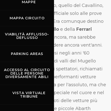
MAPPE
tricolore più prestigioso, quello del Cavallino,
intervenuto in forma ufficiale solo alle prove
MAPPA CIRCUITO
dell'edizione del 1967. Era comunque destino
che le storie del
Mugello
e della
Ferrari
VIABILITÀ AFFLUSSO-
dovessero incrociarsi ancora, ma sarebbe
DEFLUSSO
stato necessario attendere ancora vent'anni.
Le sette edizioni svoltesi negli anni '60
PARKING AREAS
richiamarono nelle verdi valli del Mugello
centinaia di migliaia di spettatori, richiamati
ACCESSO AL CIRCUITO
DELLE PERSONE
indubbiamente dalle performanti vetture
DIVERSAMENTE ABILI
Sport e Turismo in lotta per l'assoluto, ma che
riservavano un posto speciale nel cuore e nel
VISTA VIRTUALE
TRIBUNE
tifo più autentico ai piloti delle vetture più
vicine alla serie come le piccole Abarth