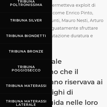
TRIBUNA
elaborate. Il percorso permetteva exploit di
POLTRONISSIMA
guida che alcuni piloti come Enrico Pinto,
Nanni Galli, Ignazio Giunti, Mauro Nesti, Arturo
TRIBUNA SILVER
Merzario, seppero adeguatamente sfruttare
per costituirsi una reputazione duratura e
TRIBUNA BIONDETTI
meritata.
TRIBUNA BRONZE
Campione ideale
TRIBUNA
dell'entusiasmo che il
POGGIOSECCO
pubblico toscano riservava ai
TRIBUNA MATERASSI
piloti più prodighi di
"numeri" di guida nelle loro
TRIBUNA MATERASSI
LATERALE