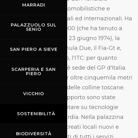
MARRADI
Superbike, di case automobilistiche e
motociclistiche nazionali ed internazionali. Ha
PALAZZUOLO SUL
ospitato la Formula 5.000 (che ha tenuto a
SENIO
battesimo l'impianto il 23 giugno 1974), la
Formula 3.000, la Formula Due, il Fia-Gt e,
SAN PIERO A SIEVE
unico impianto italiano, l'ITC: per quanto
concerne le due ruote è sede del GP d'Italia.
SCARPERIA E SAN
PIERO
La pista si distende per oltre cinquemila metri
nei boschi e nel verde delle colline toscane.
VICCHIO
Tutte le strutture di supporto sono state
realizzate potendo contare su tecnologie
SOSTENIBILITÀ
costruttive all'avanguardia. Nella palazzina
direzionale sono stati creati locali nuovi e
BIODIVERSITÀ
polifunzionali, attrezzati di tutti i servizi.