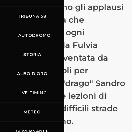
esibizioni, erano gli applausi
TRIBUNA 58
a scena aperta che
scattavano ad ogni
AUTODROMO
passaggio della Fulvia
STORIA
"barchetta" inventata da
Fiorio e Maglioli per
ALBO D’ORO
consentire al "drago" Sandro
LIVE TIMING
Munari di dare lezioni di
bravura sulle difficili strade
METEO
dell' Appennino.
GOVERNANCE