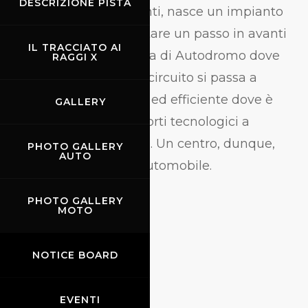
DESCRIZIONE PISTA
stradale degli anni Venti, nasce un impianto
destinato a rappresentare un passo in avanti
IL TRACCIATO AI
nella concezione stessa di Autodromo dove
RAGGI X
dal concetto stesso di circuito si passa a
quello di spazio sicuro ed efficiente dove è
GALLERY
possibile trovare supporti tecnologici a
manifestazioni diverse. Un centro, dunque,
PHOTO GALLERY
AUTO
che ruota intorno all'automobile.
PHOTO GALLERY
MOTO
NOTICE BOARD
EVENTI