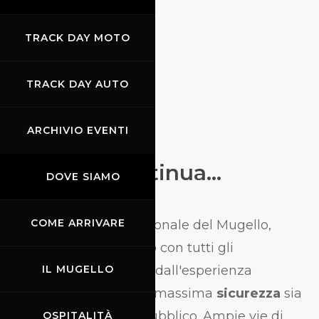
TRACK DAY MOTO
TRACK DAY AUTO
ARCHIVIO EVENTI
La storia continua...
DOVE SIAMO
COME ARRIVARE
L'Autodromo Internazionale del Mugello,
progettato e realizzato con tutti gli
accorgimenti scaturiti dall'esperienza
IL MUGELLO
agonistica, garantisce massima
sicurezza
sia
per i piloti che per il pubblico. Ampie vie di
OSPITALITÀ