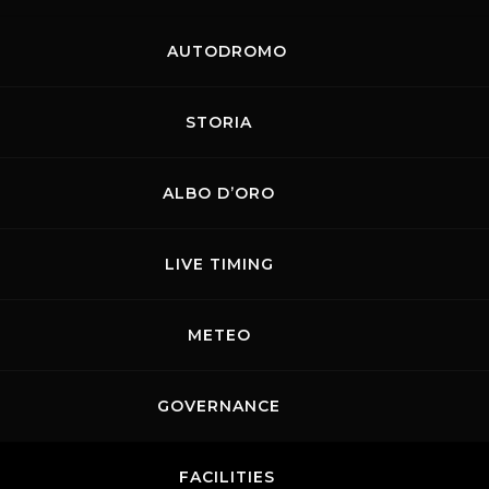
ATO RICCO
SECONDA
SPETTACOLO
SESSIONE D
AUTODROMO
MUGELLO:
PROVE LIBE
BORGHINI,
IL MUGELLO
STORIA
ARI E F4
CONFERMA 
NO ACCESO
GRANDE
ALBO D’ORO
WEEKEND
EQUILIBRIO
TTO...
LEGGI TUTTO...
LIVE TIMING
METEO
GOVERNANCE
FACILITIES