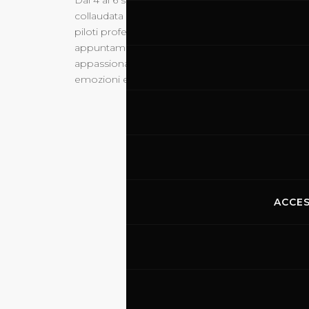
collaudata serie ideata dalla Federazione Motocicli
piloti professionisti e amatori si sfidano all’interno
appuntamento che unisce competizione e passione
appassionati del motociclismo la possibilità di v
emozioni e spettacolo sui saliscendi del tracciat
DE
ACCES