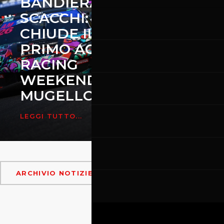
BANDIERA A
SAB
SCACCHI: SI
DI 
CHIUDE IL
AL 
PRIMO ACI
LAM
RACING
FERR
WEEKEND AL
HAN
MUGELLO
IL 
LEGGI TUTTO...
LEGGI TU
ARCHIVIO NOTIZIE