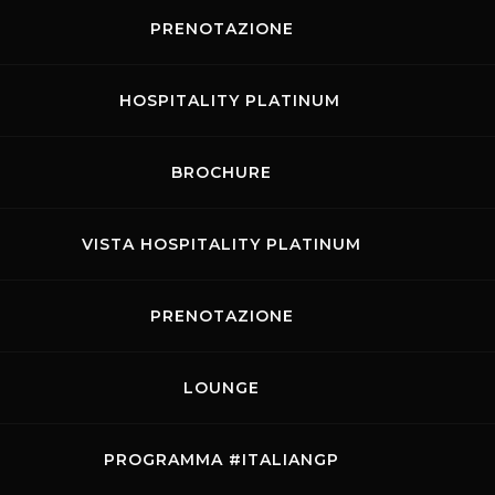
PRENOTAZIONE
HOSPITALITY PLATINUM
Agosto 20
BROCHURE
LUN
MAR
VISTA HOSPITALITY PLATINUM
3
4
5
10
11
12
PRENOTAZIONE
17
18
19
24
25
26
LOUNGE
31
ound 4
PROGRAMMA #ITALIANGP
iterà una delle tappe della