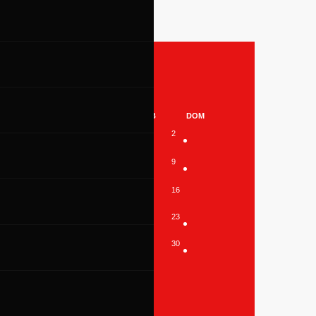
26
MER
GIO
VEN
SAB
DOM
1
2
6
7
8
9
13
14
15
16
20
21
22
23
27
28
29
30