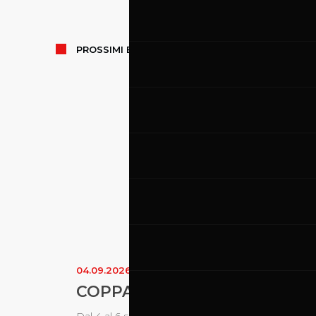
PROSSIMI
EVENTI
04.09.2026
-
06.09.2026
COPPA ITALIA VELOCITA’ - R
Dal 4 al 6 settembre 2026 , il Mugello Circuit osp