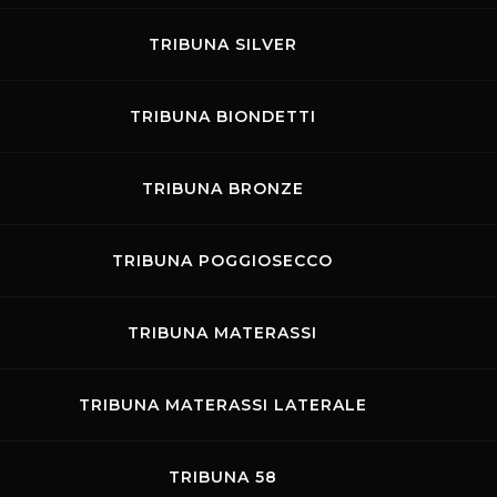
TRIBUNA SILVER
SE
e, dal 24 al 26 settembre 2026
TRIBUNA BIONDETTI
della casa di Stoccarda,
 a formula propedeutica che
 come il Porsche Carrera Cup. I
TRIBUNA BRONZE
 le vetture stradali che con
endere il via a fine marzo, per
dedicato alle “vacanze”.
TRIBUNA POGGIOSECCO
TTAGLI DELL'EVENTO
TRIBUNA MATERASSI
TRIBUNA MATERASSI LATERALE
TRIBUNA 58