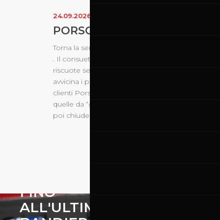
24.09.2026
-
26.09.2026
PORSCHE SPORTS CUP SUIS
Torna la serie svizzera dedicata al mondo Porsch
. Il consueto appuntamento dedicato alle vetture 
riscuote sempre un grande successo. Rimane un
avvicina i piloti alle serie più “professionistiche”
clienti Porsche possono scendere in pista sia con
quelle da “gara”. Campionato che vedrà la serie pr
poi chiudere a fine ottobre, con il mese di luglio 
DE
SPETTACOLO
FINO
ALL'ULTIMA