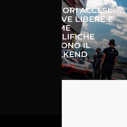
I
MOTORI ACCESI:
RE,
PROVE LIBERE E
PRIME
IL
QUALIFICHE
APRONO IL
WEEKEND
LEGGI TUTTO...