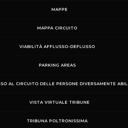
stica Italiana (FMI) , dove
MAPPE
 di trofei dedicati. Un
TUTTI GLI EVENTI
, offrendo a tutti gli
MOSTRA LE GARE
ivere un weekend ricco di gare,
MAPPA CIRCUITO
o toscano.
TTAGLI DELL'EVENTO
VIABILITÀ AFFLUSSO-DEFLUSSO
Rossocorsa
MOSTRA GLI EVENTI DEL G
PARKING AREAS
SO AL CIRCUITO DELLE PERSONE DIVERSAMENTE ABIL
VISTA VIRTUALE TRIBUNE
TRIBUNA POLTRONISSIMA