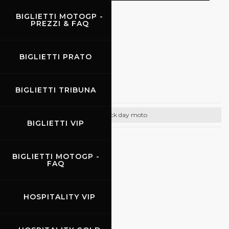
BIGLIETTI MOTOGP -
PREZZI & FAQ
TRACK DAY MOTO
BIGLIETTI PRATO
21.08.2026
-
23.08.2026
Promo Racing
BIGLIETTI TRIBUNA
Track day moto
BIGLIETTI VIP
CONTATTI
BIGLIETTI MOTOGP -
Email:
info@promoracing.it
FAQ
Tel: +39 (055) 480553
HOSPITALITY VIP
https://www.promoracing.it/it