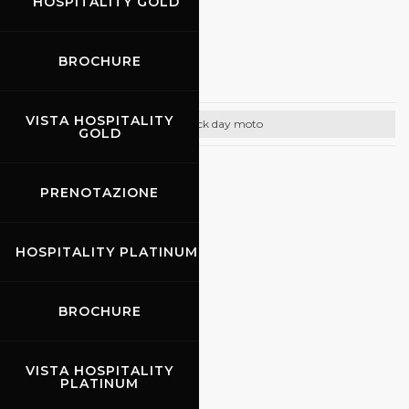
HOSPITALITY GOLD
29.08.2026
-
30.08.2026
BROCHURE
Promo Racing
VISTA HOSPITALITY
Track day moto
GOLD
CONTATTI
PRENOTAZIONE
Email:
info@promoracing.it
Tel: +39 (055) 480553
HOSPITALITY PLATINUM
https://www.promoracing.it/it
BROCHURE
31.08.2026
VISTA HOSPITALITY
PLATINUM
Rossocorsa