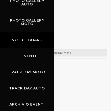
PHOTO GALLERY
AUTO
https://www.promoracing.it/it
PHOTO GALLERY
MOTO
24.10.2026
-
25.10.2026
Gasss
NOTICE BOARD
Track day moto
EVENTI
CONTATTI
TRACK DAY MOTO
Email:
info@gasss.eu
Tel:
0039 348 7436487
TRACK DAY AUTO
https://www.gasss.eu/it/
ARCHIVIO EVENTI