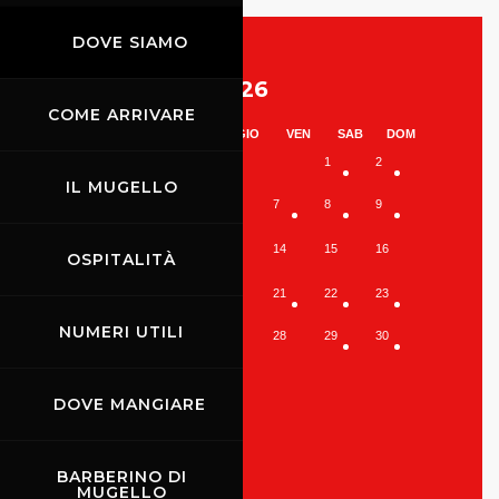
DOVE SIAMO
Agosto 2026
COME ARRIVARE
LUN
MAR
MER
GIO
VEN
SAB
DOM
1
2
IL MUGELLO
3
4
5
6
7
8
9
10
11
12
13
14
15
16
OSPITALITÀ
17
18
19
20
21
22
23
NUMERI UTILI
24
25
26
27
28
29
30
31
DOVE MANGIARE
BARBERINO DI
MUGELLO