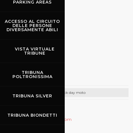
PARKING AREAS
CONTATTI
Email:
info@promoracing.it
ACCESSO AL CIRCUITO
Tel: +39 (055) 480553
DELLE PERSONE
DIVERSAMENTE ABILI
https://www.promoracing.it/it
VISTA VIRTUALE
TRIBUNE
11.09.2026
-
13.09.2026
TRIBUNA
Speer Racing
POLTRONISSIMA
Track day moto
TRIBUNA SILVER
CONTATTI
TRIBUNA BIONDETTI
Email:
racing@speer-racing.com
Tel: +49 7121959350