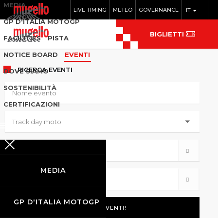
MEDIA
LIVE TIMING
METEO
GOVERNANCE
IT
GP D'ITALIA MOTOGP
BIGLIETTI
FACILITIES
PISTA
NOTICE BOARD
EVENTI
RICERCA
EVENTI
DOVE SIAMO
SOSTENIBILITÀ
CERTIFICAZIONI
MEDIA
GP D'ITALIA MOTOGP