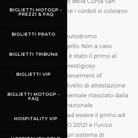
impollinatrici all’interno della Curva San
BIGLIETTI MOTOGP -
Donato e per l’occasione i cordoli si colorano
PREZZI & FAQ
di giallo e nero.
BIGLIETTI PRATO
Sostenibilità significa Autodromo
Internazionale del Mugello. Non a caso
BIGLIETTI TRIBUNA
l’impianto della Ferrari è stato il primo al
mondo ad ottenere il prestigioso
BIGLIETTI VIP
riconoscimento di “Achievement of
Excellence”, il più alto livello di attestazione
BIGLIETTI MOTOGP -
della sostenibilità ambientale rilasciato dalla
FAQ
FIA (Federazione Internazionale
dell’Automobile), oltre ad essere il primo ad
HOSPITALITY VIP
ottenere nel 2020 la ISO 20121 e l'unico
circuito al mondo con un sistema di