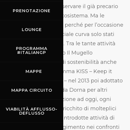
rilevanza al fine di preservare il già precario
PRENOTAZIONE
equilibrio del nostro ecosistema. Ma le
sorprese non finiscano perché per l’occasione
LOUNGE
i cordoli di questa speciale curva solo stati
colorati di giallo e nero. Tra le tante attività
PROGRAMMA
relative che hanno reso Il Mugello
#ITALIANGP
protagonista in tema di sostenibilità anche
l’ideazione del programma KISS – Keep it
MAPPE
Shiny and Sustainable – nel 2013 poi adottato
come modello anche da Dorna per altri
MAPPA CIRCUITO
circuiti. Dalla sua creazione ad oggi, ogni
anno il progetto si è arricchito di molteplici
VIABILITÀ AFFLUSSO-
DEFLUSSO
iniziative e sono state introdotte attività di
solidarietà e di coinvolgimento nei confronti