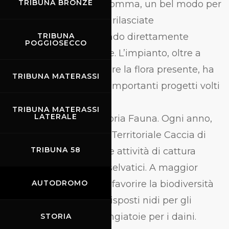
TRIBUNA BRONZE
(103,886 t di CO 2 ). Insomma, un bel modo per
diminuire le emissioni rilasciate
nell’atmosfera, riducendo direttamente
TRIBUNA
POGGIOSECCO
l’impatto sull’ambiente. L’impianto, oltre a
prendersi cura e tutelare la flora presente, ha
TRIBUNA MATERASSI
attivato anche diversi importanti progetti volti
a tutelare
TRIBUNA MATERASSI
LATERALE
in egual misura la propria Fauna. Ogni anno,
infatti, con l’Ambiente Territoriale Caccia di
TRIBUNA 58
Firenze vengono svolte attività di cattura
preventiva di animali selvatici. A maggior
tutela dell’ambiente e favorire la biodiversità
AUTODROMO
sono state anche predisposti nidi per gli
uccelli migratori e mangiatoie per i daini.
STORIA