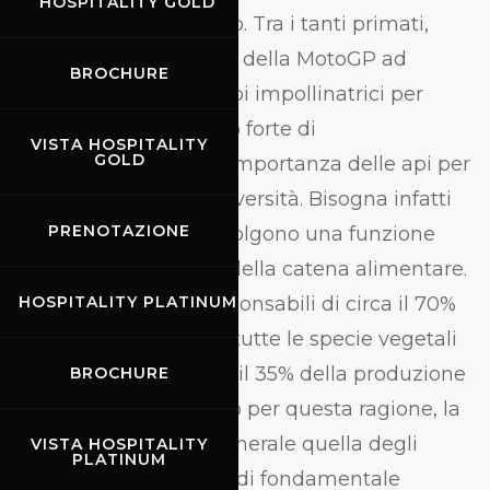
HOSPITALITY GOLD
certificazione integrato. Tra i tanti primati,
anche il primo circuito della MotoGP ad
BROCHURE
ospitare arnie per le api impollinatrici per
lanciare un messaggio forte di
VISTA HOSPITALITY
GOLD
sensibilizzazione sull’importanza delle api per
l’ecosistema e la biodiversità. Bisogna infatti
PRENOTAZIONE
ricordare che le api svolgono una funzione
essenziale all’interno della catena alimentare.
Le api sono infatti responsabili di circa il 70%
HOSPITALITY PLATINUM
dell’impollinazione di tutte le specie vegetali
viventi e garantiscono il 35% della produzione
BROCHURE
globale di cibo. Proprio per questa ragione, la
sua protezione e in generale quella degli
VISTA HOSPITALITY
PLATINUM
insetti impollinatori, è di fondamentale