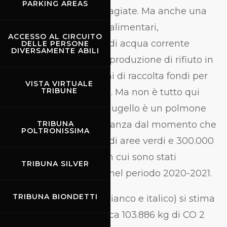
PARKING AREAS
delle categorie più disagiate. Ma anche una
raccolta di eccedenze alimentari,
ACCESSO AL CIRCUITO
un’educazione all’uso di acqua corrente
DELLE PERSONE
DIVERSAMENTE ABILI
potabile per ridurre la produzione di rifiuto in
plastica e alcune azioni di raccolta fondi per
VISTA VIRTUALE
TRIBUNE
associazioni benefiche. Ma non è tutto qui
perché il circuito del Mugello è un polmone
verde di indubbia rilevanza dal momento che
TRIBUNA
POLTRONISSIMA
presenta 900.000 mq di aree verdi e 300.000
mq di aree boschive, in cui sono stati
TRIBUNA SILVER
piantumati 254 alberi nel periodo 2020-2021.
TRIBUNA BIONDETTI
Grazie ai due Pioppi (bianco e italico) si stima
un’assimilazione di circa 103.886 kg di CO 2