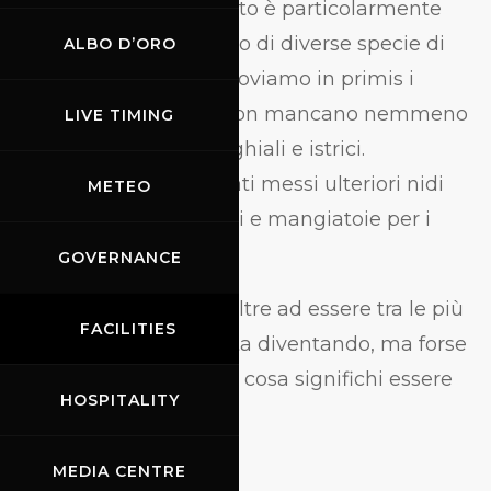
Inoltre, l'area del circuito è particolarmente
adatta all'insediamento di diverse specie di
ALBO D’ORO
animali. Tra le tante, troviamo in primis i
caprioli e i daini, ma non mancano nemmeno
LIVE TIMING
esemplari di volpi, cinghiali e istrici.
Quest’inverno sono stati messi ulteriori nidi
METEO
per gli uccelli migratori e mangiatoie per i
cerbiatti.
GOVERNANCE
Una pista quindi che oltre ad essere tra le più
FACILITIES
belle del motorsport sta diventando, ma forse
lo è già, un esempio di cosa significhi essere
HOSPITALITY
all’avanguardia.
MEDIA CENTRE