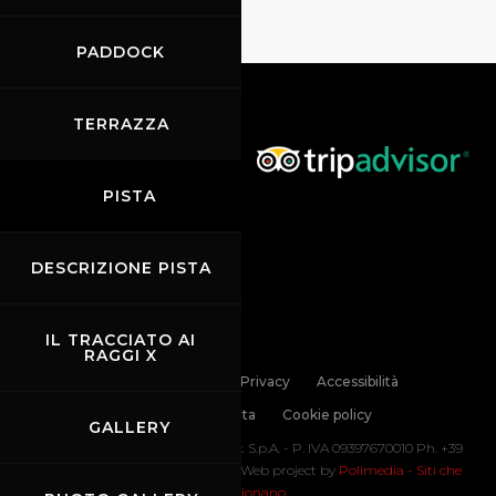
PADDOCK
TERRAZZA
PISTA
DESCRIZIONE PISTA
IL TRACCIATO AI
RAGGI X
Links
Contatti
Privacy
Accessibilità
Codice di Condotta
Cookie policy
GALLERY
Copyright ©
2026 Mugello Circuit S.p.A. - P. IVA 09397670010 Ph. +39
0558499111- All Rights Reserved | Web project by
Polimedia - Siti che
funzionano