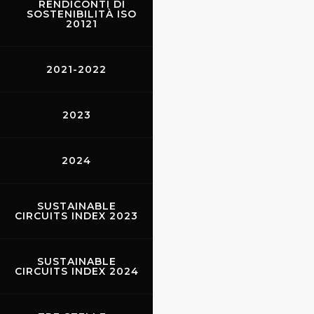
RENDICONTI DI
SOSTENIBILITÀ ISO
Scarperia - Palazzo dei
20121
Vicari
2021-2022
2023
2024
SUSTAINABLE
CIRCUITS INDEX 2023
SUSTAINABLE
CIRCUITS INDEX 2024
Borgo S. Lorenzo - La