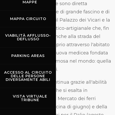
MAPPE
interno tutto questo: ne sono diretta
testimonianza strutture di grande fascino e di
MAPPA CIRCUITO
grande impatto come il Palazzo dei Vicari e la
grande tradizione artistico-artigianale che, fin
VIABILITÀ AFFLUSSO-
dal XV secolo, grazie anche alla strada del
DEFLUSSO
Giogo che passava proprio attraverso l'abitato
di allora, rese la terra nuova medicea fondata
PARKING AREAS
il "die octo" del 1306 famosa nel mondo: quella
della lame e dei coltelli.
ACCESSO AL CIRCUITO
DELLE PERSONE
DIVERSAMENTE ABILI
Una tradizione che continua grazie all'abilità
dei coltellinai locali e che si esalta in
VISTA VIRTUALE
occasione della Mostra Mercato dei ferri
TRIBUNE
taglienti (prima quindicina di giugno) e della