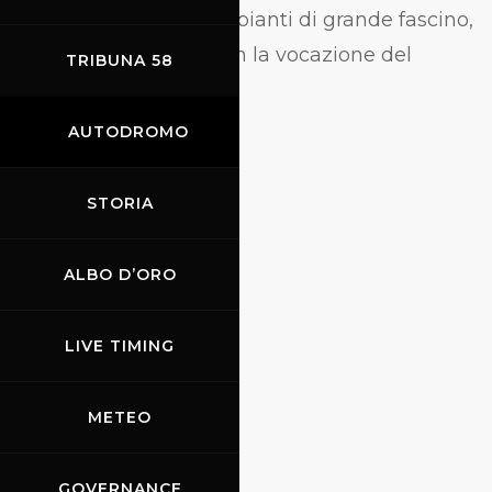
territorio si trovano impianti di grande fascino,
che ben si sposano con la vocazione del
TRIBUNA 58
territorio.
AUTODROMO
STORIA
ALBO D’ORO
LIVE TIMING
METEO
Il Castello di Cafaggiolo
GOVERNANCE