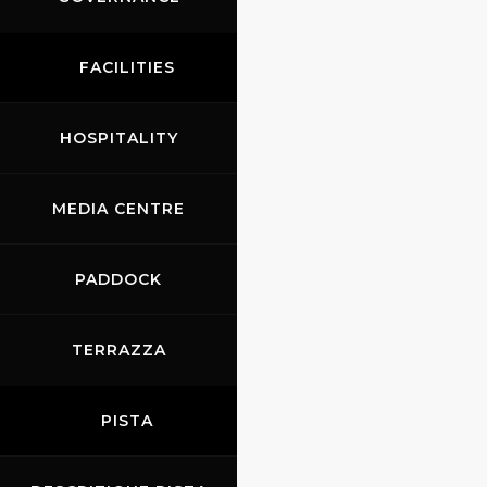
FACILITIES
HOSPITALITY
MEDIA CENTRE
PADDOCK
TERRAZZA
PISTA
Cipressi a Scarperia