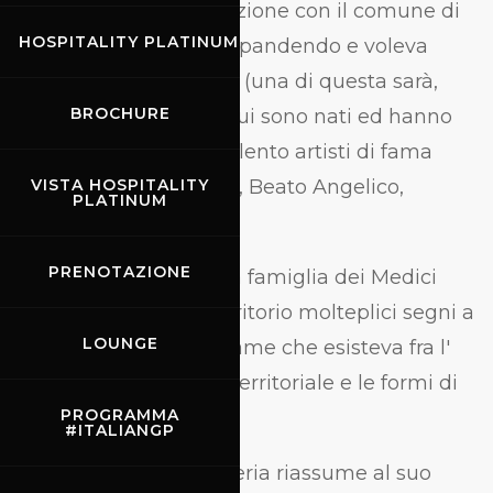
ben presto in competizione con il comune di
HOSPITALITY PLATINUM
Firenze che si stava espandendo e voleva
costruire "terre nuove" (una di questa sarà,
BROCHURE
appunto, Scarperia). Qui sono nati ed hanno
sviluppato il proprio talento artisti di fama
mondiale come Giotto, Beato Angelico,
VISTA HOSPITALITY
PLATINUM
Andrea del Castagno.
PRENOTAZIONE
Qui ha avuto origine la famiglia dei Medici
che ha lasciato nel territorio molteplici segni a
LOUNGE
dimostrazione del legame che esisteva fra l'
espansione politica e territoriale e le formi di
PROGRAMMA
espressione artistica.
#ITALIANGP
In questo senso Scarperia riassume al suo