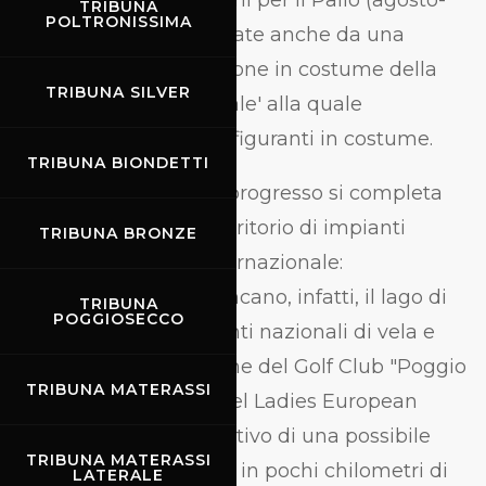
manifestazioni fra i rioni per il Palio (agosto-
TRIBUNA
POLTRONISSIMA
settembre) caratterizzate anche da una
straordinaria rievocazione in costume della
TRIBUNA SILVER
'Giornata rinascimentale' alla quale
partecipano oltre 500 figuranti in costume.
TRIBUNA BIONDETTI
Il rapporto tradizione-progresso si completa
con la presenza sul territorio di impianti
TRIBUNA BRONZE
sportivi di valenza internazionale:
all'Autodromo, si affiancano, infatti, il lago di
TRIBUNA
POGGIOSECCO
Bilancino, sede di eventi nazionali di vela e
canottaggio, le 18 buche del Golf Club "Poggio
TRIBUNA MATERASSI
dei Medici" già sede del Ladies European
Tour, elemento costitutivo di una possibile
TRIBUNA MATERASSI
"sport valley" visto che in pochi chilometri di
LATERALE