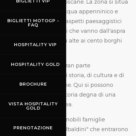
BIGLIETTI VIP
disegno delle colline toscane. La zona si situa
a cavallo dello spartiacqua appenninico e
presenta ambienti ed aspetti paesaggistici
BIGLIETTI MOTOGP -
FAQ
incredibilmente diversi che vanno dall'aspra
bellezza delle zone più alte ai cento borghi
HOSPITALITY VIP
della valle della Sieve.
HOSPITALITY GOLD
Un territorio vario, in gran parte
incontaminato, ricco di storia, di cultura e di
BROCHURE
testimonianze artistiche. Qui si possono
trovare tracce di una storia degna di una
grande capitale europea.
VISTA HOSPITALITY
GOLD
Basti ricordare alcune nobili famiglie
PRENOTAZIONE
medioevali "Guidi ed Ubaldini" che entrarono