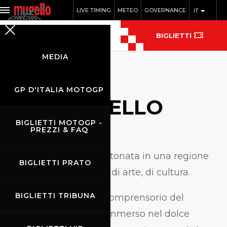
LIVE TIMING
METEO
GOVERNANCE
IT
BIGLIETTI
MEDIA
GP D'ITALIA MOTOGP
IL MUGELLO
BIGLIETTI MOTOGP -
PREZZI & FAQ
U
na perla incastonata in una regione
BIGLIETTI PRATO
ricca di storia, di arte, di cultura.
BIGLIETTI TRIBUNA
Si può definire così il comprensorio del
Mugello felicemente immerso nel dolce