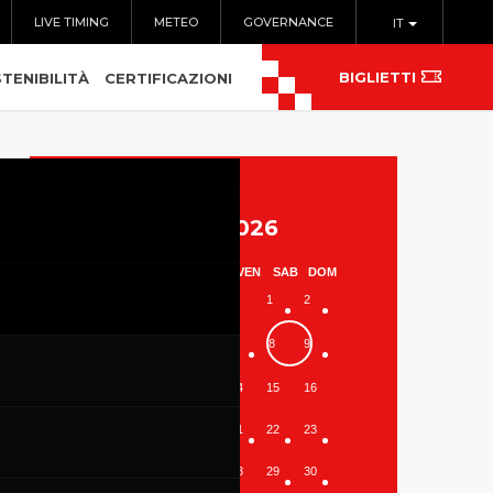
LIVE TIMING
METEO
GOVERNANCE
IT
BIGLIETTI
TENIBILITÀ
CERTIFICAZIONI
Agosto 2026
LUN
MAR
MER
GIO
VEN
SAB
DOM
1
2
3
4
5
6
7
8
9
10
11
12
13
14
15
16
17
18
19
20
21
22
23
24
25
26
27
28
29
30