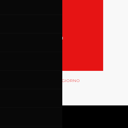
31
TUTTI GLI EVENTI
MOSTRA LE GARE
Rossocorsa
MOSTRA GLI EVENTI DEL GIORNO