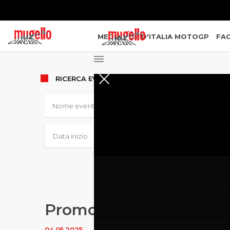
MEDIA
GP D'ITALIA MOTOGP
FAC
RICERCA
EVENTI
Promo Racing
04.05.2025