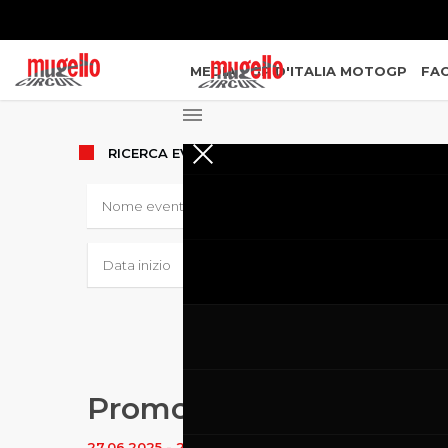
MEDIA
GP D'ITALIA MOTOGP
FAC
RICERCA
EVENTI
Promo Racing
27.06.2025
-
29.06.2025