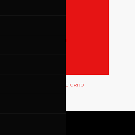
31
TUTTI GLI EVENTI
MOSTRA LE GARE
Rossocorsa
MOSTRA GLI EVENTI DEL GIORNO