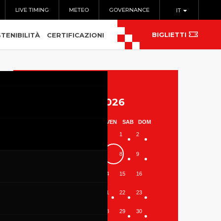
LIVE TIMING
METEO
GOVERNANCE
IT
BIGLIETTI
TENIBILITÀ
CERTIFICAZIONI
Agosto 2026
LUN
MAR
MER
GIO
VEN
SAB
DOM
1
2
3
4
5
6
7
8
9
10
11
12
13
14
15
16
17
18
19
20
21
22
23
24
25
26
27
28
29
30