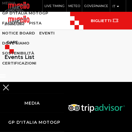
MEDIA
LIVE TIMING
METEO
GOVERNANCE
IT
GP D'ITALIA MOTOGP
BIGLIETTI
FACILITIES
PISTA
NOTICE BOARD
EVENTI
GARE
DOVE SIAMO
SOSTENIBILITÀ
Events List
CERTIFICAZIONI
MEDIA
GP D'ITALIA MOTOGP