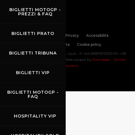
BIGLIETTI MOTOGP -
PREZZI & FAQ
BIGLIETTI PRATO
Links
Contatti
Privacy
Accessibilità
Codice di Condotta
Cookie policy
BIGLIETTI TRIBUNA
Copyright ©
2026 Mugello Circuit S.p.A. - P. IVA 09397670010 Ph. +39
0558499111- All Rights Reserved | Web project by
Polimedia - Siti che
funzionano
BIGLIETTI VIP
BIGLIETTI MOTOGP -
FAQ
HOSPITALITY VIP