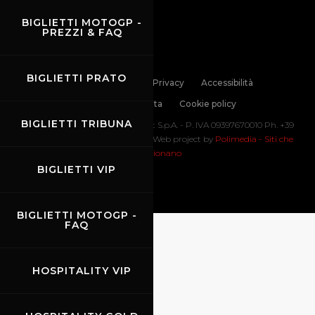
BIGLIETTI MOTOGP -
PREZZI & FAQ
BIGLIETTI PRATO
Links
Contatti
Privacy
Accessibilità
Codice di Condotta
Cookie policy
BIGLIETTI TRIBUNA
Copyright ©
2026 Mugello Circuit S.p.A. - P. IVA 09397670010 Ph. +39
0558499111- All Rights Reserved | Web project by
Polimedia - Siti che
funzionano
BIGLIETTI VIP
BIGLIETTI MOTOGP -
FAQ
HOSPITALITY VIP