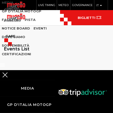
MEDIA
LIVE TIMING
METEO
GOVERNANCE
IT
GP D'ITALIA MOTOGP
BIGLIETTI
FACILITIES
PISTA
NOTICE BOARD
EVENTI
GARE
DOVE SIAMO
SOSTENIBILITÀ
Events List
CERTIFICAZIONI
MEDIA
GP D'ITALIA MOTOGP