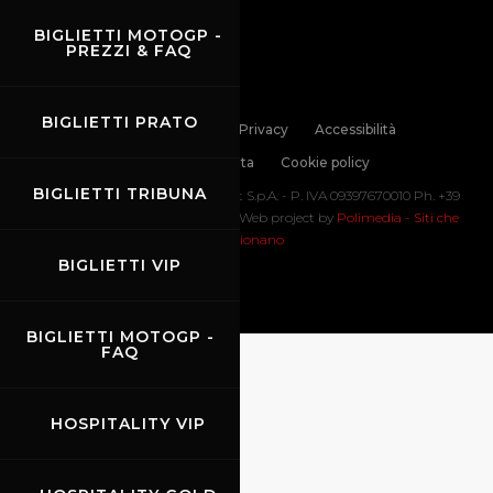
BIGLIETTI MOTOGP -
PREZZI & FAQ
BIGLIETTI PRATO
Links
Contatti
Privacy
Accessibilità
Codice di Condotta
Cookie policy
BIGLIETTI TRIBUNA
Copyright ©
2026 Mugello Circuit S.p.A. - P. IVA 09397670010 Ph. +39
0558499111- All Rights Reserved | Web project by
Polimedia - Siti che
funzionano
BIGLIETTI VIP
BIGLIETTI MOTOGP -
FAQ
HOSPITALITY VIP