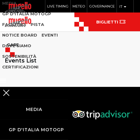
MEDIA
LIVE TIMING
METEO
GOVERNANCE
IT
GP D'ITALIA MOTOGP
BIGLIETTI
FACILITIES
PISTA
NOTICE BOARD
EVENTI
GARE
DOVE SIAMO
SOSTENIBILITÀ
Events List
CERTIFICAZIONI
MEDIA
GP D'ITALIA MOTOGP