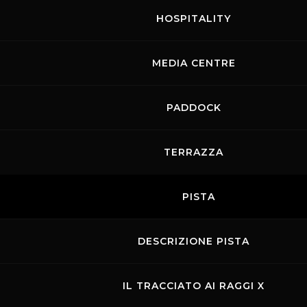
HOSPITALITY
MEDIA CENTRE
Links
Contatti
Privacy
Accessibilità
PADDOCK
Codice di Condotta
Cookie policy
Copyright ©
2026 Mugello Circuit S.p.A. - P. IVA 09397670010 Ph. +39
TERRAZZA
0558499111- All Rights Reserved | Web project by
Polimedia - Siti che
funzionano
PISTA
DESCRIZIONE PISTA
IL TRACCIATO AI RAGGI X