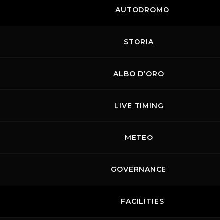
pubblico uno spettacolo indimenticabile!
AUTODROMO
STORIA
ALBO D’ORO
-
PREVENDITA
Mugello Racing Weekend Tickets - TicketOne
SCARICA IL PROGRAMMA COMPLETO
LIVE TIMING
METEO
GOVERNANCE
FACILITIES