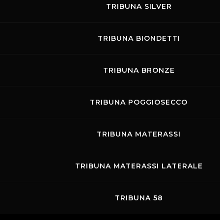
combattiva
RS Cup
, con le Renault Clio
TRIBUNA SILVER
protagoniste di sfide serratissime, e
l’intramontabile
Alfa Revival Cup
, che
TRIBUNA BIONDETTI
riporterà in pista alcune delle vetture più
iconiche della storia del marchio milanese.
TRIBUNA BRONZE
Non mancheranno inoltre la
Formula Junior
,
palestra per giovani talenti, e la raffinata
TRIBUNA POGGIOSECCO
Porsche Club Interseries
, che unirà la
passione dei gentleman driver al fascino
TRIBUNA MATERASSI
senza tempo delle sportive di Stoccarda.
Il Mugello si prepara così a vivere un weekend
TRIBUNA MATERASSI LATERALE
ad altissimo contenuto tecnico ed
emozionale, in cui storia, velocità e
TRIBUNA 58
competizione si fondono per regalare al