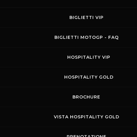
BIGLIETTI VIP
BIGLIETTI MOTOGP - FAQ
HOSPITALITY VIP
MUGELLO RACING
HOSPITALITY GOLD
WEEKEND
BROCHURE
05.09.2025
-
07.09.2025
Visit the page of this event
VISTA HOSPITALITY GOLD
GARE
PRENOTAZIONE