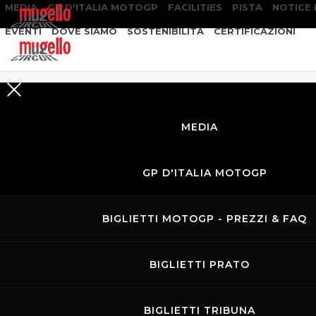
MEDIA
GP D'ITALIA MOTOGP
FACILITIES
PISTA
NOTICE
EVENTI
DOVE SIAMO
SOSTENIBILITÀ
CERTIFICAZIONI
MEDIA
GP D'ITALIA MOTOGP
BIGLIETTI MOTOGP - PREZZI & FAQ
BIGLIETTI PRATO
BIGLIETTI TRIBUNA