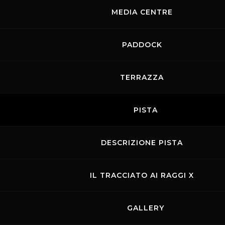
MEDIA CENTRE
PADDOCK
Links
Contatti
Privacy
Accessibilità
TERRAZZA
Codice di Condotta
Cookie policy
Copyright ©
2026 Mugello Circuit S.p.A. - P. IVA 09397670010 Ph. +39
PISTA
0558499111- All Rights Reserved | Web project by
Polimedia - Siti che
funzionano
DESCRIZIONE PISTA
IL TRACCIATO AI RAGGI X
GALLERY