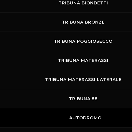
combattiva
RS Cup
, con le Renault Clio
TRIBUNA BIONDETTI
protagoniste di sfide serratissime, e
l’intramontabile
Alfa Revival Cup
, che
TRIBUNA BRONZE
riporterà in pista alcune delle vetture più
iconiche della storia del marchio milanese.
TRIBUNA POGGIOSECCO
Non mancheranno inoltre la
Formula Junior
,
palestra per giovani talenti, e la raffinata
TRIBUNA MATERASSI
Porsche Club Interseries
, che unirà la
passione dei gentleman driver al fascino
TRIBUNA MATERASSI LATERALE
senza tempo delle sportive di Stoccarda.
TRIBUNA 58
Il Mugello si prepara così a vivere un weekend
ad altissimo contenuto tecnico ed
emozionale, in cui storia, velocità e
AUTODROMO
competizione si fondono per regalare al