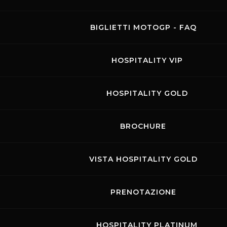
BIGLIETTI MOTOGP - FAQ
HOSPITALITY VIP
HOSPITALITY GOLD
MUGELLO RACING
BROCHURE
WEEKEND
VISTA HOSPITALITY GOLD
05.09.2025
-
07.09.2025
Visit the page of this event
PRENOTAZIONE
GARE
HOSPITALITY PLATINUM