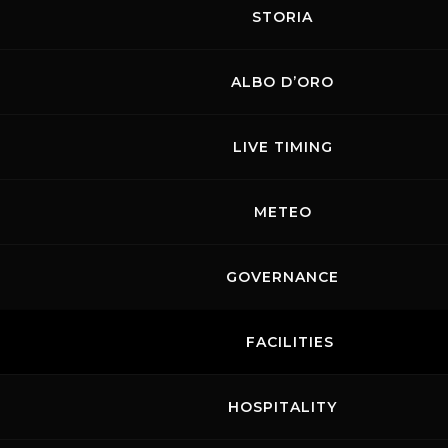
pubblico uno spettacolo indimenticabile!
STORIA
ALBO D’ORO
LIVE TIMING
-
PREVENDITA
Mugello Racing Weekend Tickets - TicketOne
METEO
SCARICA IL PROGRAMMA COMPLETO
GOVERNANCE
FACILITIES
HOSPITALITY