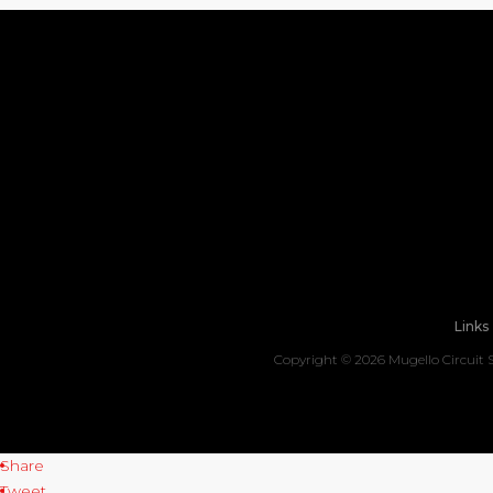
Links
Copyright ©
2026 Mugello Circuit S
Share
Tweet