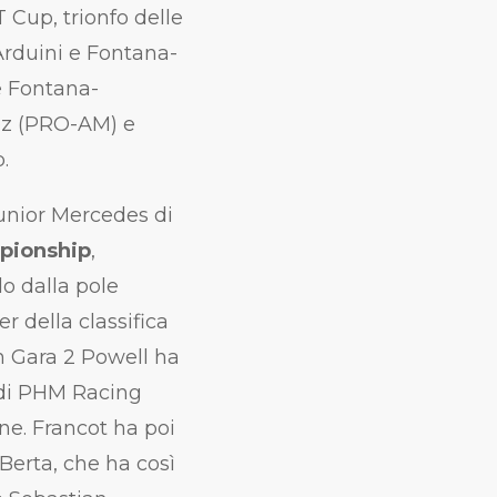
Cup, trionfo delle
rduini e Fontana-
 e Fontana-
nez (PRO-AM) e
.
junior Mercedes di
mpionship
,
o dalla pole
r della classifica
n Gara 2 Powell ha
 di PHM Racing
one. Francot ha poi
Berta, che ha così