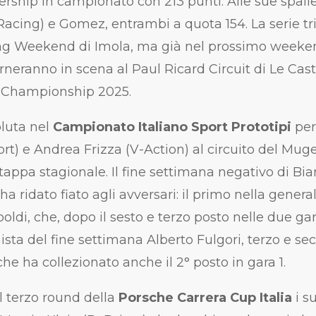
ership in campionato con 213 punti. Alle sue spall
ing) e Gomez, entrambi a quota 154. La serie tri
ing Weekend di Imola, ma già nel prossimo weekend
orneranno in scena al Paul Ricard Circuit di Le Cast
4 Championship 2025.
oluta nel
Campionato Italiano Sport Prototipi
per
t) e Andrea Frizza (V-Action) al circuito del Muge
tappa stagionale. Il fine settimana negativo di Bian
, ha ridato fiato agli avversari: il primo nella gener
di, che, dopo il sesto e terzo posto nelle due gare
ista del fine settimana Alberto Fulgori, terzo e s
che ha collezionato anche il 2° posto in gara 1.
l terzo round della
Porsche Carrera Cup Italia
i s