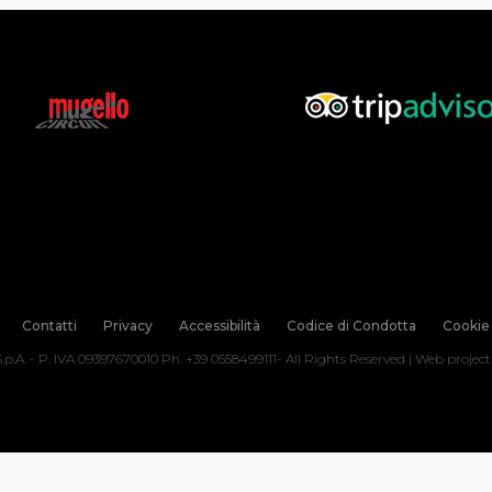
Contatti
Privacy
Accessibilità
Codice di Condotta
Cookie 
.p.A. - P. IVA 09397670010 Ph. +39 0558499111- All Rights Reserved | Web projec