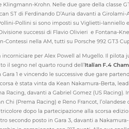
 Klingmann-Krohn. Nelle due gare della classe GT 
an ST di Ferdinando D’Auria davanti a Girolami-A
llini-Pollini si sono imposti su Viglietti-Ianniello
 Divisione successi di Flavio Olivieri e Fontana-K
n-Contessi nella AM, tutti su Porsche 992 GT3 Cup
incorniciare per Alex Powell al Mugello. Il pilota 
to il segno nel quarto round dell’
Italian F.4 Cha
 Gara 1 e vincendo le successive due gare partend
 corsa è stata vinta da Kean Nakamura-Berta, leade
a Racing, davanti a Gabriel Gomez (US Racing). I
Chi (Prema Racing) e Reno Francot, l’olandese
 tricolore dopo la partecipazione alla scorsa edizi
ltro secondo posto in Gara 3, davanti a Nakamura-