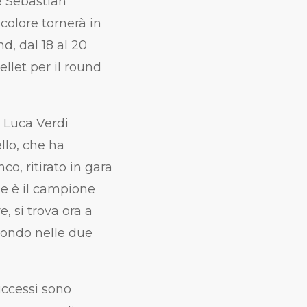
e Sebastian
colore tornerà in
, dal 18 al 20
ellet per il round
 Luca Verdi
llo, che ha
co, ritirato in gara
ale è il campione
, si trova ora a
econdo nelle due
uccessi sono