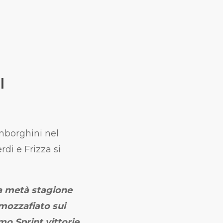
I
mborghini nel
rdi e Frizza si
la metà stagione
mozzafiato sui
mo Sprint vittorie