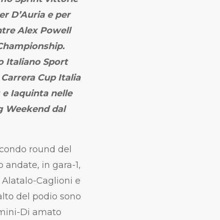
er D’Auria e per
tre Alex Powell
4 Championship.
 Italiano Sport
 Carrera Cup Italia
 e Iaquinta nelle
ng Weekend dal
econdo round del
o andate, in gara-1,
latalo-Caglioni e
alto del podio sono
lmini-Di amato