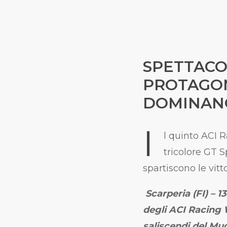
SPETTACO
PROTAGON
DOMINANO
I
l quinto ACI 
tricolore GT S
spartiscono le vitt
Scarperia (FI) – 
degli ACI Racing 
saliscendi del Mug