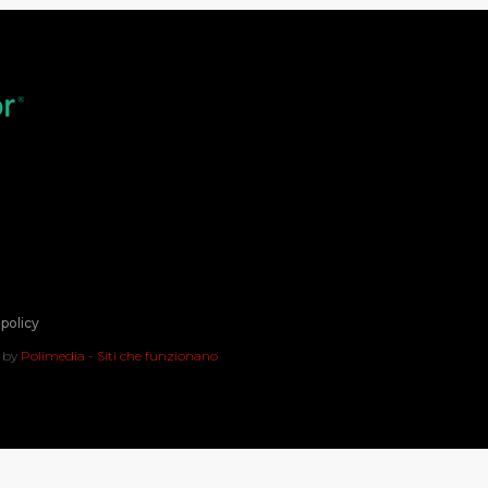
policy
t by
Polimedia - Siti che funzionano