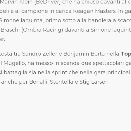
 Marvin Klein (BeDriver) che ha chiuso davanti al
eli e al campione in carica Keagan Masters. In ga
Simone Iaquinta, primo sotto alla bandiera a scacchi
o Braschi (Ombra Racing) davanti a Simone Iaquint
r.
testa tra Sandro Zeller e Benjamin Berta nella
Top
del Mugello, ha messo in scenda due spettacolari ga
i battaglia sia nella sprint che nella gara princip
anche per Benalli, Stentella e Stig Larsen.