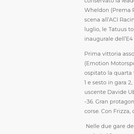
conservato la lead
Wheldon (Prema Rac
scena all’ACI Rac
luglio, le Tatuus t
inaugurale dell’E
Prima vittoria ass
(Emotion Motorspor
ospitato la quarta 
1 e sesto in gara 2
uscente Davide Ubol
-36. Gran protagon
corse. Con Frizza, 
Nelle due gare de