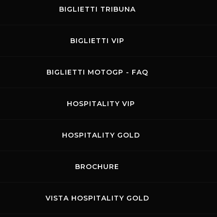
BIGLIETTI TRIBUNA
BIGLIETTI VIP
Contatti
Privacy
Accessibilità
Codice di Condotta
Cookie 
BIGLIETTI MOTOGP - FAQ
.p.A. - P. IVA 09397670010 Ph. +39 0558499111- All Rights Reserved | Web projec
HOSPITALITY VIP
HOSPITALITY GOLD
BROCHURE
VISTA HOSPITALITY GOLD