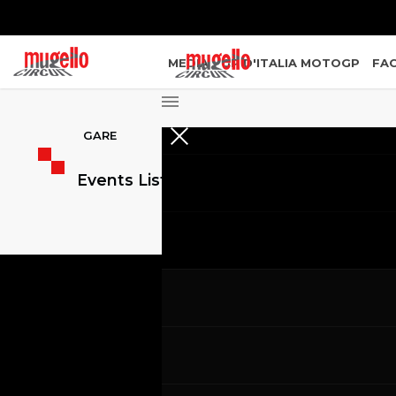
MEDIA
GP D'ITALIA MOTOGP
FAC
GARE
Events List